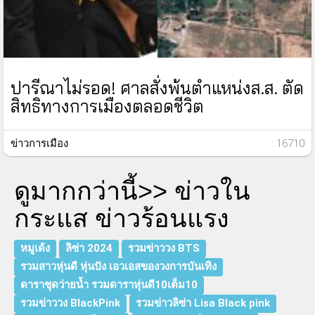
ปารีณาไม่รอด! ศาลสั่งพ้นตำแหน่งส.ส. ตัด
สิทธิทางการเมืองตลอดชีวิต
ข่าวการเมือง
: 16710
ดูมากกว่านี้>>
ข่าวใน
กระแส ข่าวร้อนแรง
หมูเด้ง
ลิซ่า 2024
รวมข่าววง BTS
รวมสาวหุ่นดี หุ่นปัง เอวเอสของวงการบันเทิง
ดาราชุดว่ายน้ำ รวมดาราหุ่นดี10เต็ม10
รวมข่าววง BlackPink
รวมข่าวลิซ่า Lisa Black pink