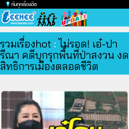
Toggl
naviga
รวมเรื่องhot
:
ไม่รอด! เอ๋-ปา
รีณา คดีบุกรุกพื้นที่ป่าสงวน งด
สิทธิการเมืองตลอดชีวิต