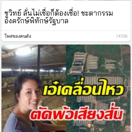
ชูวิทย์ ลั่นไม่เชื่อก็ต้องเชื่อ! ชะตากรรม
องครักษ์พิทักษ์รัฐบาล
โพสของคนดัง
: 14596