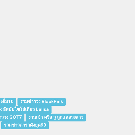
0เต็ม10
รวมข่าววง BlackPink
k อัลบัมโซโล่เดี่ยว Lalisa
าววง GOT7
งานเข้า คริส วู ถูกแฉลวงสาว
รวมข่าวดาราดังยุค90