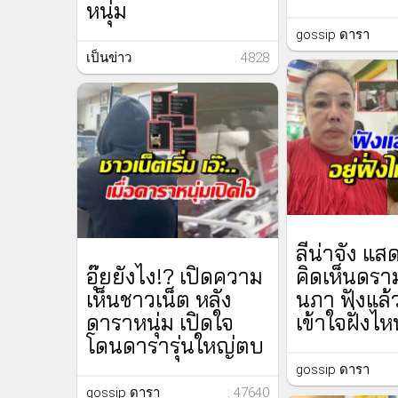
หนุ่ม
gossip ดารา
เป็นข่าว
: 4828
ลีน่าจัง แ
อุ๊ยยังไง!? เปิดความ
คิดเห็นดราม
เห็นชาวเน็ต หลัง
นภา ฟังแล้ว
ดาราหนุ่ม เปิดใจ
เข้าใจฝั่งไ
โดนดารารุ่นใหญ่ตบ
gossip ดารา
gossip ดารา
: 47640