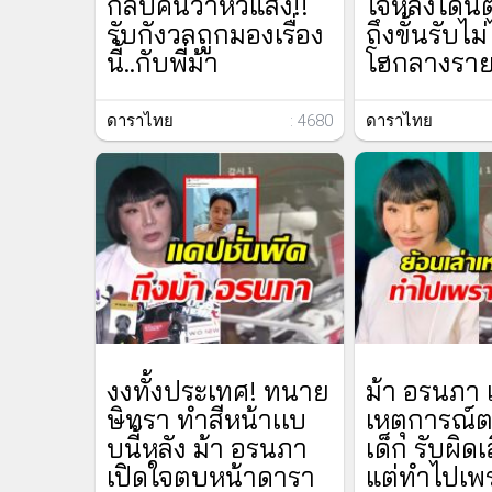
กลับคนว่าหิวแสง!!
ใจหลังโดน
รับกังวลถูกมองเรื่อง
ถึงขั้นรับไม
นี้..กับพี่ม้า
โฮกลางรา
ดาราไทย
: 4680
ดาราไทย
งงทั้งประเทศ! ทนาย
ม้า อรนภา เ
ษิทรา ทำสีหน้าเเบ
เหตุการณ์
บนี้หลัง ม้า อรนภา
เด็ก รับผิด
เปิดใจตบหน้าดารา
แต่ทำไปเพร