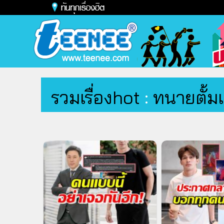
รวมเรื่องhot
:
ทนายตั้ม