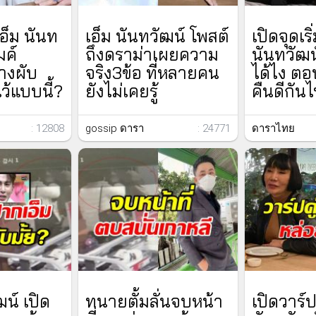
เอ็ม นันท
เอ็ม นันทวัฒน์ โพสต์
เปิดจุดเริ
มค์
ถึงดราม่าเผยความ
นันทวัฒน์ 
างผับ
จริง3ข้อ ที่หลายคน
ได้ไง ต
้แบบนี้?
ยังไม่เคยรู้
คืนดีกัน
: 12808
gossip ดารา
: 24771
ดาราไทย
ฒน์ เปิด
ทนายตั้มลั่นจบหน้า
เปิดวาร์ป