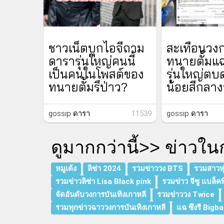
ชาวเน็ตบุกไอจีถาม
สะเทือนวง
ดารารุ่นใหญ่คนนี้
ทนายตั้มแ
เป็นคนในโพสต์ของ
รุ่นใหญ่ตบ
ทนายตั้มรึป่าว?
น้อยสีกลาง
gossip ดารา
: 11539
gossip ดารา
ดูมากกว่านี้>>
ข่าวใน
หมูเด้ง
ลิซ่า 2024
รวมข่าววง BTS
รวมสาวหุ่
รวมข่าวลิซ่า Lisa Black pink
รวมข่าว จีซู แบล็คพ
จัดอันดับวงการบันเทิงเกาหลี
รวมข่าววง Twice
รวมทุกข่าวฉาววงการบันเทิงเกาหลี
แฉ ซึงรี Bigb