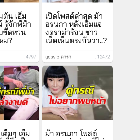
่มต้น เอ็ม
เปิดโพสต์ล่าสุด ม้า
รู้จักพี่ม้า
อรนภา หลังเอ็มแจ
อบชัดหวน
งดราม่าร้อน ชาว
ไหม?
เน็ตเห็นตรงกันว่า..?
: 4797
gossip ดารา
: 12472
เต็มๆ เอ็ม
ม้า อรนภา โพสต์