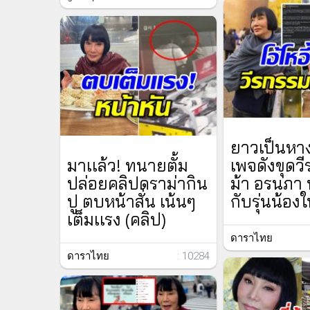
ยาวเป็นหาง
มาเเล้ว! ทนายตั้ม
เพจดังขุดว
ปล่อยคลิปดราม่ากิน
ม้า อรนภา 
ปู ตบหน้าสั่น เน้นๆ
กับรุ่นน้อ
เต็มเเรง (คลิป)
ดาราไทย
ดาราไทย
: 10284