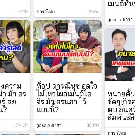
เมนต์ทันท
: 7208
ดาราไทย
: 3626
gossip ดารา
สดงความ
ท็อป ดารณีนุช อดใจ
่า ม้า อร
ไม่ไหวโผล่เมนต์ไอ
ทนายตั้
รู้เลย
จีร ม้า อรนภา ไว้
ชัดๆเกิดอ
หน?
แบบนี้?
ตบ ลั่นคู่น
สัมพันธ์ลึ
: 27429
gossip ดารา
: 30070
ดาราไทย