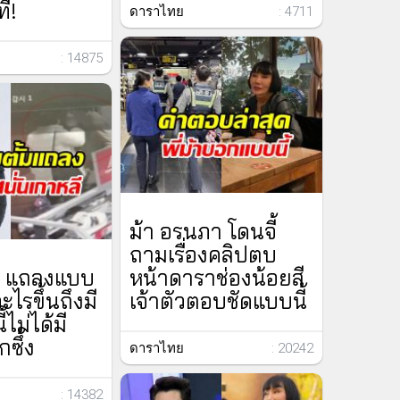
ี!
ดาราไทย
: 4711
: 14875
ม้า อรนภา โดนจี้
ถามเรื่องคลิปตบ
ม แถลงแบบ
หน้าดาราช่องน้อยสี
ะไรขึ้นถึงมี
เจ้าตัวตอบชัดแบบนี้
ี้ไม่ได้มี
กซึ้ง
ดาราไทย
: 20242
: 14382