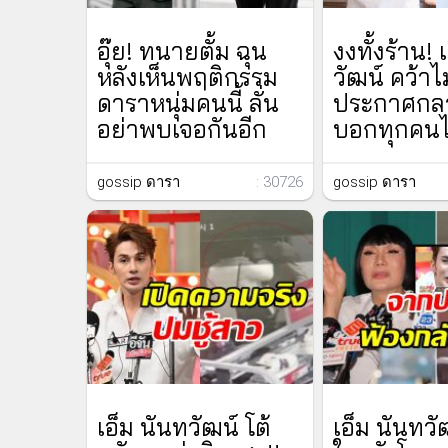
อุ๊ย! ทนายตั้ม ฉุน
งงทั้งร้าน! 
หลังเห็นพฤติกรรม
วัฒน์ คว้าไ
ดาราหนุ่มคนนี้ ลั่น
ประกาศกล
อย่าพบเจอกันอีก
บอกทุกคนไว
gossip ดารา
: 30726
gossip ดารา
เอ็ม นันทวัฒน์ โต้
เอ็ม นันทวั