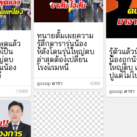
ทนายตั้มเผยความ
พูดแล้ว
รู้สึกดารารุ่นน้อง
เป็น
หลังโดนรุ่นใหญ่ตบ
รู้ตัวแล้
ญ่ตบ
ล่าสุดต้องเปลี่ยน
น้องถูกน
่นน้อง
โรงแรมหนี
ใหญ่ตบ 
ี
ปูแต่ไม่ไ
gossip ดารา
: 6088
: 15989
gossip ดารา