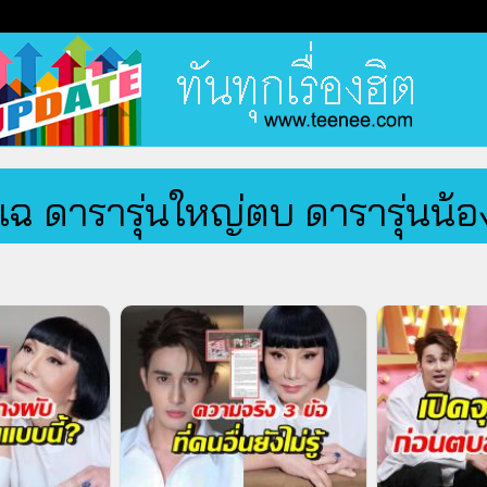
แฉ ดารารุ่นใหญ่ตบ ดารารุ่นน้