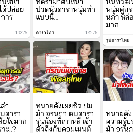
ตบหน้า
ที่ดราม่าตบหน้า
นันทวัฒน์
่ได้ปล่อย
ปวดหัวดาราหนุ่มทำ
หนุ่มคู่ก
ยการ
แบบนี้...
นภา หล่อ
มาก
: 19326
ดาราไทย
: 13275
รูปดาราไทย
ล่า
ทนายดังเผยชัด ปม
ตบดารา
ม้า อรนภา ตบดารา
ทนายดัง 
เสียใจมาก
รุ่นน้องที่เกาหลี เจ้า
ความรู้ป
าะ..?
ตัวถึงกับคอมเมนต์
ม้า อรนภ