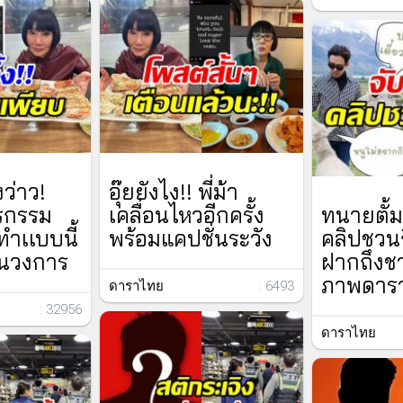
ว่าว!
อุ๊ยยังไง!! พี่ม้า
ีรกรรม
เคลื่อนไหวอีกครั้ง
ทนายตั้ม
ทำเเบบนี้
พร้อมแคปชั่นระวัง
คลิปชวนก
งในวงการ
ฝากถึงชา
ภาพดารา
ดาราไทย
: 6493
: 32956
ดาราไทย