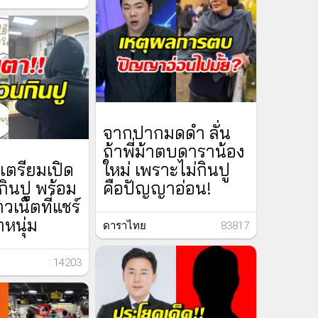
จากปากมดดำ ลั่น
ถ้าพี่ม้าตบดาราน้อง
เตรียมเปิด
ใหม่ เพราะไม่กินปู
ินปู พร้อม
คือปัญญาอ่อน!
วเน็ตที่แชร์
หนุ่ม
ดาราไทย
: 83817
: 14203