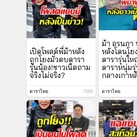
ม้า อรนภา 
เปิดโพสต์พี่ม้าหลัง
หลังโดนโยง
ถูกโยงมั่วตบดารา
ดารารุ่นให
รุ่นน้อง!ชาวเน็ตถาม
ดาราหนุ่มรุ
จริงไม่จริง?
กลางเกาหล
ดาราไทย
: 7569
ดาราไทย