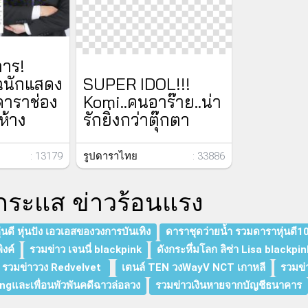
การ!
SUPER IDOL!!!
ฉนักแสดง
Komi..คนอาร๊าย..น่า
ดาราช่อง
รักยิ่งกว่าตุ๊กตา
ห้าง
รูปดาราไทย
: 33886
: 13179
กระแส ข่าวร้อนแรง
นดี หุ่นปัง เอวเอสของวงการบันเทิง
ดาราชุดว่ายน้ำ รวมดาราหุ่นดี1
ิงค์
รวมข่าว เจนนี่ blackpink
ดังกระหึ่มโลก ลิซ่า Lisa blackpin
รวมข่าววง Redvelvet
เตนล์ TEN วงWayV NCT เกาหลี
รวมข่
angและเพื่อนพัวพันคดีฉาวล่อลวง
รวมข่าวเงินหายจากบัญชีธนาคาร