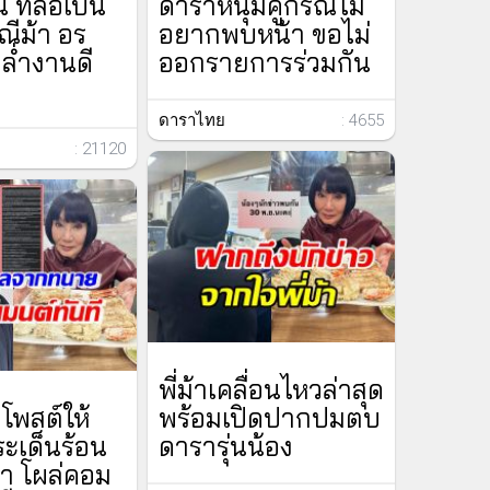
 ที่ลือเป็น
ดาราหนุ่มคู่กรณีไม่
รณีม้า อร
อยากพบหน้า ขอไม่
ล่ำงานดี
ออกรายการร่วมกัน
ดาราไทย
: 4655
: 21120
พี่ม้าเคลื่อนไหวล่าสุด
โพสต์ให้
พร้อมเปิดปากปมตบ
ระเด็นร้อน
ดารารุ่นน้อง
า โผล่คอม