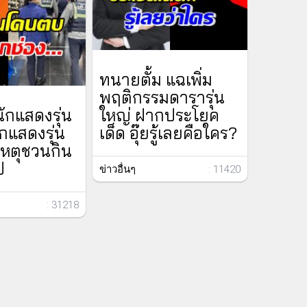
ทนายตั้ม แฉเพิ่ม
พฤติกรรมดารารุ่น
วนักแสดงรุ่น
ใหญ่ ฝากประโยค
ักแสดงรุ่น
เด็ด อุ๊ยรู้เลยคือใคร?
เหตุชวนกิน
ป
ข่าวอื่นๆ
: 11420
: 31218