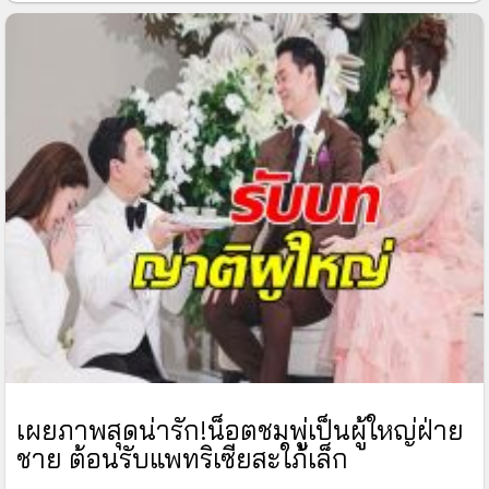
เผยภาพสุดน่ารัก!น็อตชมพู่เป็นผู้ใหญ่ฝ่าย
ชาย ต้อนรับแพทริเซียสะใภ้เล็ก