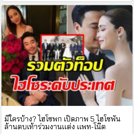
มีใครบ้าง? ไฮโซพก เปิดภาพ 5 ไฮโซพัน
ล้านตบเท้าร่วมงานเเต่ง เเพท-โน๊ต