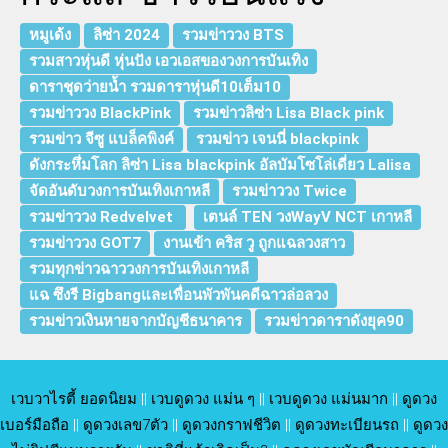
หมูเด้ง
ลิซ่า 2024
รวมข่าววง BTS
รวมสาวหุ่นดี หุ่นปัง เอวเอสของวงการบันเทิง
ดาราชุดว่ายน้ำ รวมดาราหุ่นดี10เต็ม10
รวมข่าววง BlackPink
รวมข่าวลิซ่า Lisa Black pink
รวมข่าว จีซู แบล็คพิงค์
รวมข่าว เจนนี่ blackpink
ดังกระหึ่มโลก ลิซ่า Lisa blackpink อัลบัมโซโล่เดี่ยว Lalisa
จัดอันดับวงการบันเทิงเกาหลี
รวมข่าววง Twice
รวมข่าววง Redvelvet
เตนล์ TEN วงWayV NCT เกาหลี
รวมข่าววง GOT7
งานเข้า คริส วู ถูกแฉลวงสาว
รวมทุกข่าวฉาววงการบันเทิงเกาหลี
แฉ ซึงรี Bigbangและเพื่อนพัวพันคดีฉาวล่อลวง
รวมข่าวเงินหายจากบัญชีธนาคาร
รวมข่าวดาราดังยุค90
เวบวาไรตี้ ยอดนิยม
||
เวบดูดวง แม่น ๆ
||
เวบดูดวง แม่นมาก
||
ดูดวง
เบอร์มือถือ
||
ดูดวงเลข7ตัว
||
ดูดวงกราฟชีวิต
||
ดูดวงทะเบียนรถ
||
ดูดวง