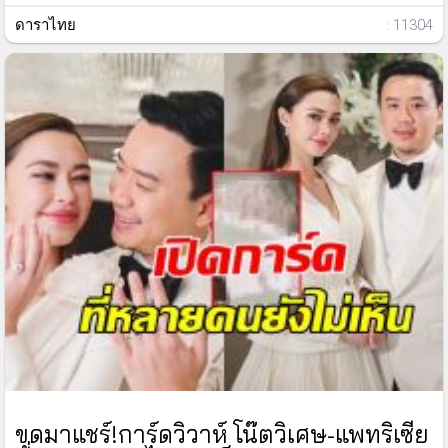
ดาราไทย
: 11304
ขุดมาแชร์!การ์ดวิวาห์ โน๊ตวิเศษ-แพทริเซีย