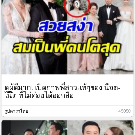
ดูผู้ดีมาก! เปิดภาพพี่สาวเเท้ๆของ น็อต-
โน๊ต ที่ไม่ค่อยได้ออกสื่อ
รูปดาราไทย
: 45058