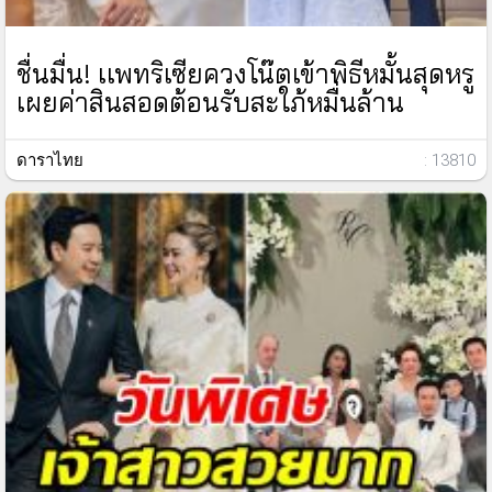
ชื่นมื่น! เเพทริเซียควงโน๊ตเข้าพิธีหมั้นสุดหรู
เผยค่าสินสอดต้อนรับสะใภ้หมื่นล้าน
ดาราไทย
: 13810