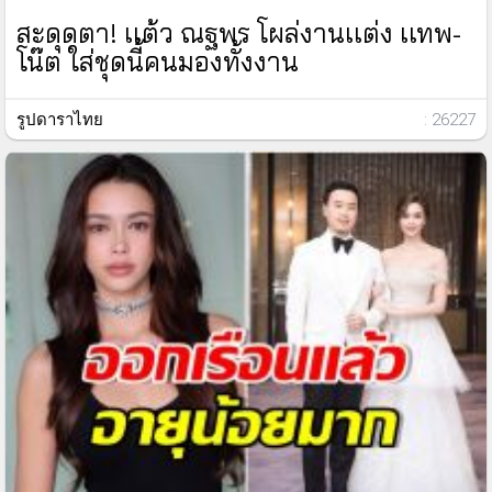
สะดุดตา! เเต้ว ณฐพร โผล่งานเเต่ง เเทพ-
โน๊ต ใส่ชุดนี้คนมองทั้งงาน
รูปดาราไทย
: 26227