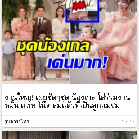
งานใหญ่! เผยชัดๆชุด น้องเกล ใส่ร่วมงาน
หมั้น เเพท-โน๊ต สมเเล้วที่เป็นลูกเเม่ชม
รูปดาราไทย
: 26143