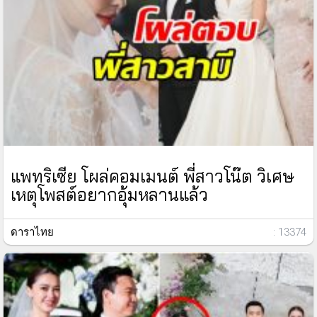
แพทริเซีย โผล่คอมเมนต์ พี่สาวโน๊ต วิเศษ
เหตุโพสต์อยากอุ้มหลานแล้ว
ดาราไทย
: 13374