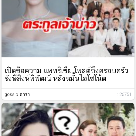
เปิดข้อความ แพทริเซีย โพสต์ถึงครอบครัว
รังษีสิงห์พิพัฒน์ หลังหมั้นไฮโซโน้ต
gossip ดารา
: 26751