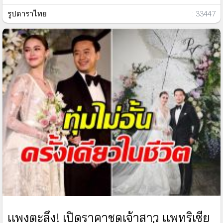
รูปดาราไทย
: 33447
เเพงตะลึง! เปิดราคาชุดเจ้าสาว เเพทริเซีย