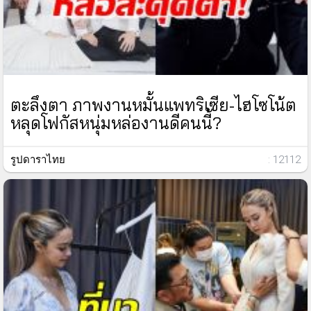
ตะลึงตา ภาพงานหมั้นแพทริเซีย-ไฮโซโน้ต
หลุดโฟกัสหนุ่มหล่องานดีคนนี้?
รูปดาราไทย
: 12112