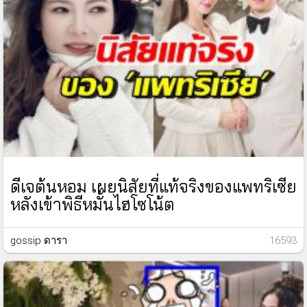
ดีเจต้นหอม เผยนิสัยที่แท้จริงของแพทริเซีย
หลังเข้าพิธีหมั้นไฮโซโน้ต
gossip ดารา
: 16593