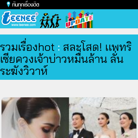
Toggl
naviga
รวมเรื่องhot
:
สละโสด! เเพทริ
เซียควงเจ้าบ่าวหมื่นล้าน ลั่น
ระฆังวิวาห์