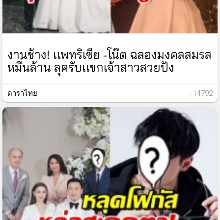
งานช้าง! เเพทริเซีย -โน๊ต ฉลองมงคลสมรส
หมื่นล้าน ลุครับเเขกเจ้าสาวสวยปัง
ดาราไทย
: 14792