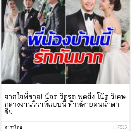
จากใจพี่ชาย! น็อต วิศรุต พูดถึง โน๊ต วิเศษ
กลางงานวิวาห์เเบบนี้ ทำหลายคนน้ำตา
ซึม
ดาราไทย
: 17535