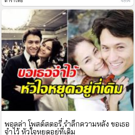
ดาราไทย
: 4894
พอลล่า โพสต์สตอรี่ รำลึกความหลัง ขอเธอ
จำไว้ หัวใจหยุดอยู่ที่เดิม