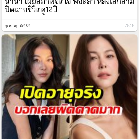
นานา เผยสภาพจิตใจ พอลล่า หลังเลิกสามี
ปิดฉากชีวิตคู่12ปี
gossip ดารา
: 7545