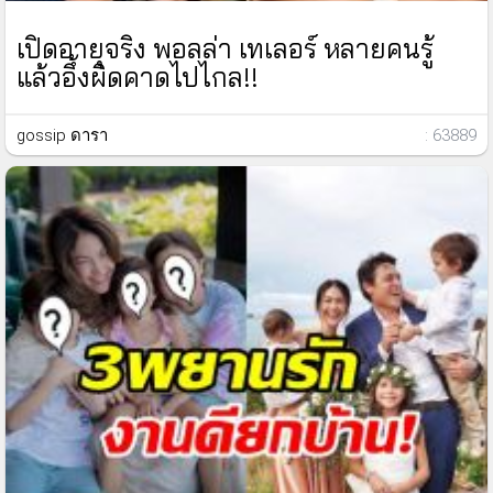
เปิดอายุจริง พอลล่า เทเลอร์ หลายคนรู้
แล้วอึ้งผิดคาดไปไกล!!
gossip ดารา
: 63889