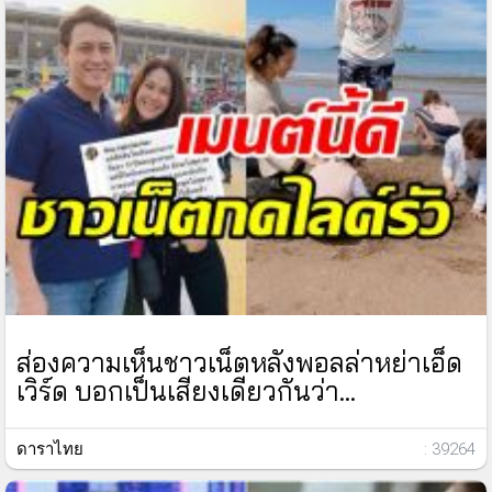
ส่องความเห็นชาวเน็ตหลังพอลล่าหย่าเอ็ด
เวิร์ด บอกเป็นเสียงเดียวกันว่า...
ดาราไทย
: 39264