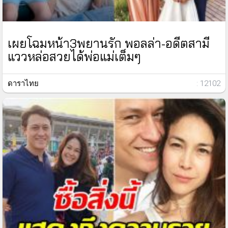
เผยโฉมหน้า3พยานรัก พอลล่า-อดีตสามี
แววหล่อสวยได้พ่อแม่เต็มๆ
ดาราไทย
: 12102