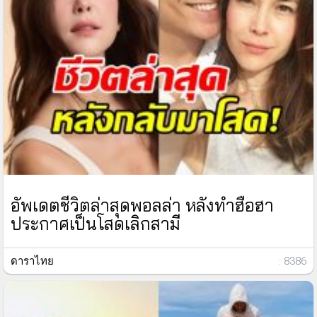
อัพเดตชีวิตล่าสุดพอลล่า หลังทำฮือฮา
ประกาศเป็นโสดเลิกสามี
ดาราไทย
: 8386