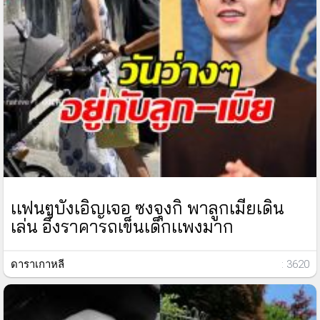
เเฟนๆบังเอิญเจอ ซงจุงกิ พาลูกเมียเดิน
เล่น อึ้งราคารถเข็นเด็กเเพงมาก
ดาราเกาหลี
: 3620