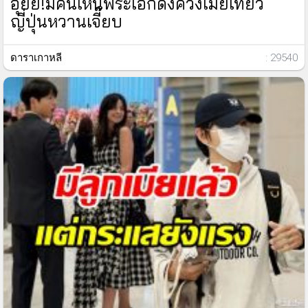
อุ้ยย!มีคนเห็นพระเอกดังควงเมียเที่ยว
ญี่ปุ่นหวานเจี๊ยบ
ดาราเกาหลี
: 29540