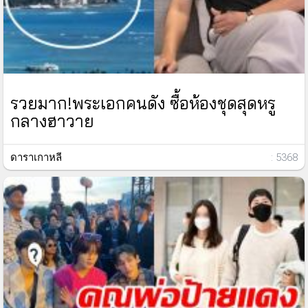
รวยมาก!พระเอกคนดัง ซื้อห้องชุดสุดหรู
กลางฮาวาย
ดาราเกาหลี
: 5368