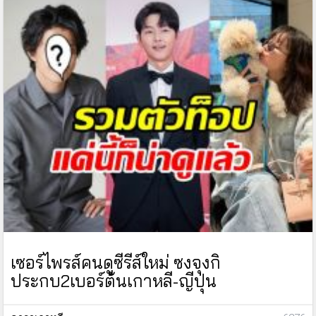
เซอร์ไพรส์คนดูซีรีส์ใหม่ ซงจุงกิ
ประกบ2เบอร์ต้นเกาหลี-ญีปุ่น