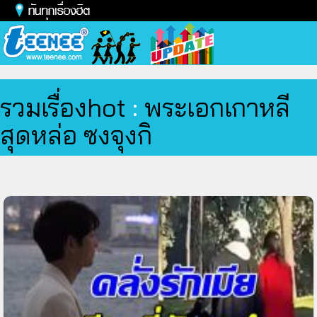
Toggl
naviga
รวมเรื่องhot
:
พระเอกเกาหลี
สุดหล่อ ซงจุงกิ