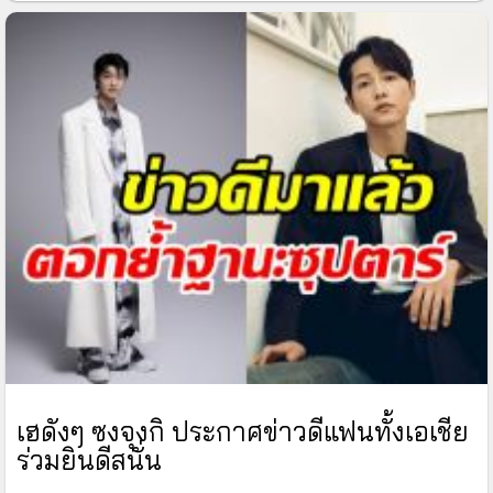
เฮดังๆ ซงจุงกิ ประกาศข่าวดีแฟนทั้งเอเชีย
ร่วมยินดีสนั่น