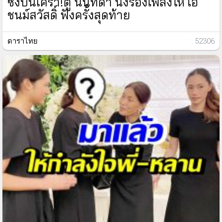
ซึ้งปนเศร้า!ตู่ นันทิดา นั่งร้องเพลงให้ เอ๋
ชนม์สวัสดิ์ ฟังครั้งสุดท้าย
ดาราไทย
: 52306