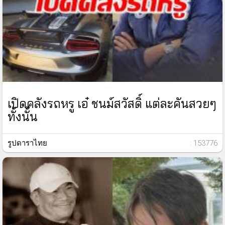
เปิดคลังรถหรู เอ๋ ชนม์สวัสดิ์ แต่ละคันสวยๆ
ทั้งนั้น
รูปดาราไทย
: 153776