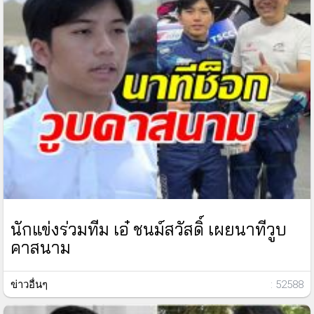
นักแข่งร่วมทีม เอ๋ ชนม์สวัสดิ์ เผยนาทีวูบ
คาสนาม
ข่าวอื่นๆ
: 52588