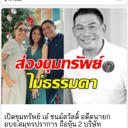
เปิดขุมทรัพย์ เอ๋ ชนม์สวัสดิ์ อดีตนายก
อบจ.สมุทรปราการ ถือหุ้น 2 บริษัท