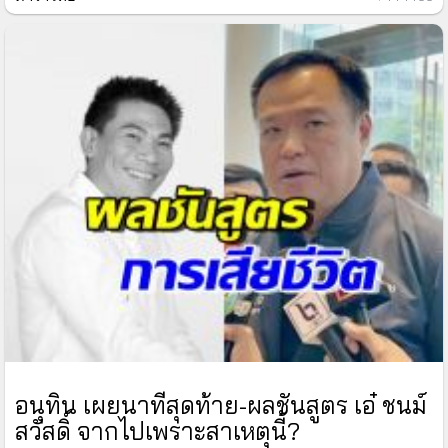
อนุทิน เผยนาทีสุดท้าย-ผลชันสูตร เอ๋ ชนม์
สวัสดิ์ จากไปเพราะสาเหตุนี้?