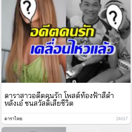
ดาราสาวอดีตคนรัก โพสต์ท้องฟ้าสีดำ
หลังเอ๋ ชนสวัสดิ์เสียชีวิต
ดาราไทย
: 24637