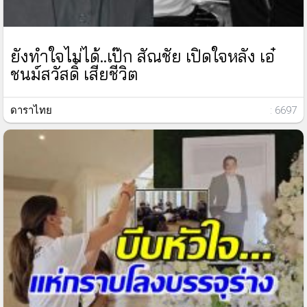
ยังทำใจไม่ได้..เป๊ก สัณชัย เปิดใจหลัง เอ๋
ชนม์สวัสดิ์ เสียชีวิต
ดาราไทย
: 6697