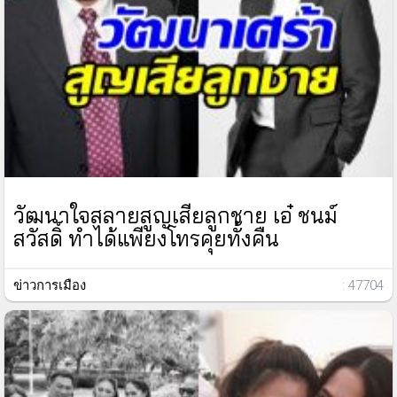
วัฒนาใจสลายสูญเสียลูกชาย เอ๋ ชนม์
สวัสดิ์ ทำได้แพียงโทรคุยทั้งคืน
ข่าวการเมือง
: 47704