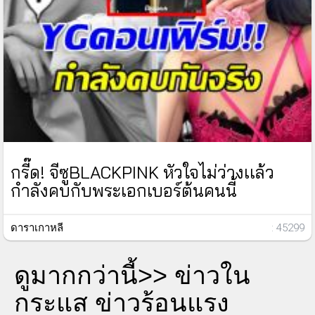
กรี๊ด! จีซูBLACKPINK หัวใจไม่ว่างเเล้ว
กำลังคบกับพระเอกเบอร์ต้นคนนี้
ดาราเกาหลี
: 45299
ดูมากกว่านี้>>
ข่าวใน
กระแส ข่าวร้อนแรง