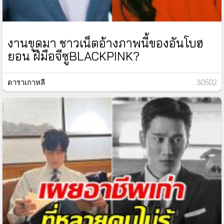
งานขุดมา ชาวเน็ตอ้างภาพนี้ของอันโบฮ
ยอน ฝีมือจีซูBLACKPINK?
ดาราเกาหลี
: 30502