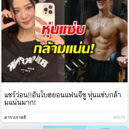
แชร์ว่อน!!อันโบฮยอนแฟนจีซู หุ่นแซ่บกล้า
มแน่นมาก!
ดาราเกาหลี
: 40575