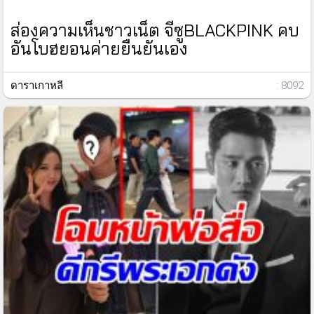
ส่องความเห็นชาวเน็ต จีซูBLACKPINK คบ
อันโบฮยอนค่ายยืนยันเอง
ดาราเกาหลี
: 8092