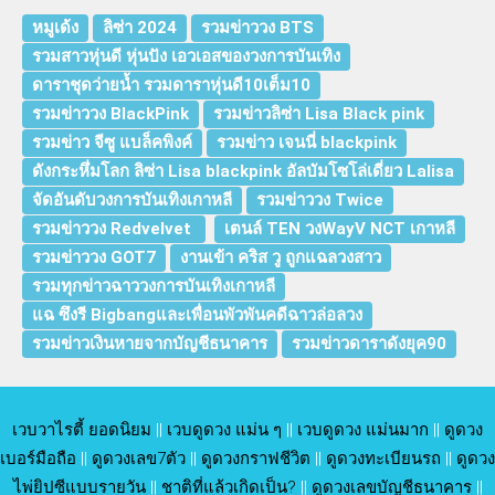
หมูเด้ง
ลิซ่า 2024
รวมข่าววง BTS
รวมสาวหุ่นดี หุ่นปัง เอวเอสของวงการบันเทิง
ดาราชุดว่ายน้ำ รวมดาราหุ่นดี10เต็ม10
รวมข่าววง BlackPink
รวมข่าวลิซ่า Lisa Black pink
รวมข่าว จีซู แบล็คพิงค์
รวมข่าว เจนนี่ blackpink
ดังกระหึ่มโลก ลิซ่า Lisa blackpink อัลบัมโซโล่เดี่ยว Lalisa
จัดอันดับวงการบันเทิงเกาหลี
รวมข่าววง Twice
รวมข่าววง Redvelvet
เตนล์ TEN วงWayV NCT เกาหลี
รวมข่าววง GOT7
งานเข้า คริส วู ถูกแฉลวงสาว
รวมทุกข่าวฉาววงการบันเทิงเกาหลี
แฉ ซึงรี Bigbangและเพื่อนพัวพันคดีฉาวล่อลวง
รวมข่าวเงินหายจากบัญชีธนาคาร
รวมข่าวดาราดังยุค90
เวบวาไรตี้ ยอดนิยม
||
เวบดูดวง แม่น ๆ
||
เวบดูดวง แม่นมาก
||
ดูดวง
เบอร์มือถือ
||
ดูดวงเลข7ตัว
||
ดูดวงกราฟชีวิต
||
ดูดวงทะเบียนรถ
||
ดูดวง
ไพ่ยิปซีแบบรายวัน
||
ชาติที่แล้วเกิดเป็น?
||
ดูดวงเลขบัญชีธนาคาร
||