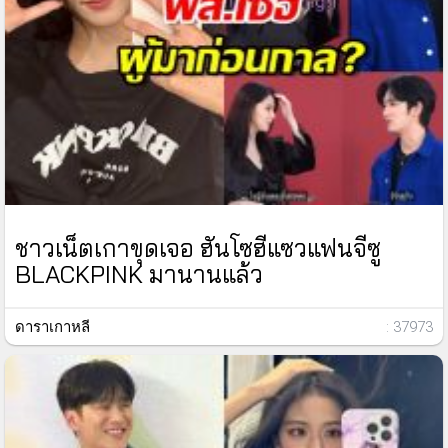
ชาวเน็ตเกาขุดเจอ ฮันโซฮีแซวแฟนจีซู
BLACKPINK มานานแล้ว
ดาราเกาหลี
: 37973