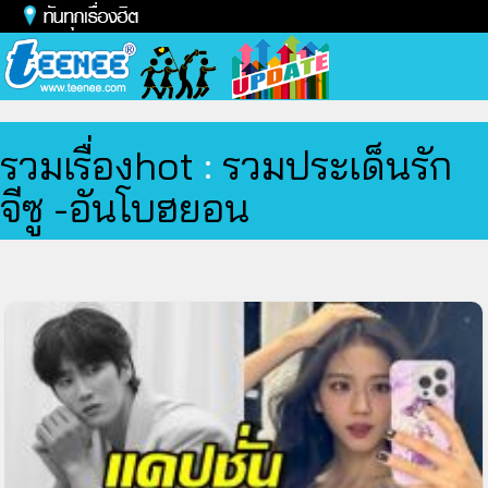
Toggl
naviga
รวมเรื่องhot
:
รวมประเด็นรัก
จีซู -อันโบฮยอน