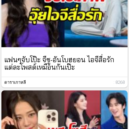
แฟนๆจับโป๊ะ จีซู-อันโบฮยอน ไอจีสื่อรัก
แต่ละโพสต์เหมือนกันเป๊ะ
ดาราเกาหลี
: 8268