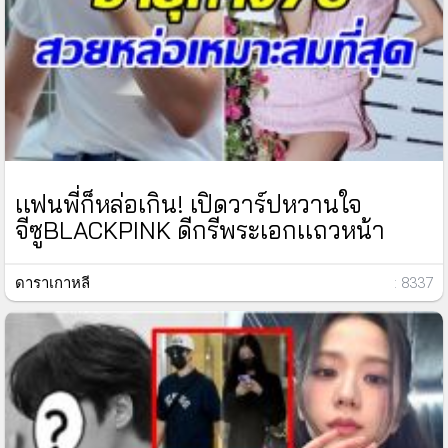
เเฟนพี่ก็หล่อเกิน! เปิดวาร์ปหวานใจ
จีซูBLACKPINK ดีกรีพระเอกเเถวหน้า
ดาราเกาหลี
: 8337