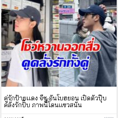
คู่รักป้ายเเดง จีซู-อันโบฮยอน เปิดตัวปุ๊บ
คลั่งรักปั๊บ ภาพนี้โดนเเซวสนั่น