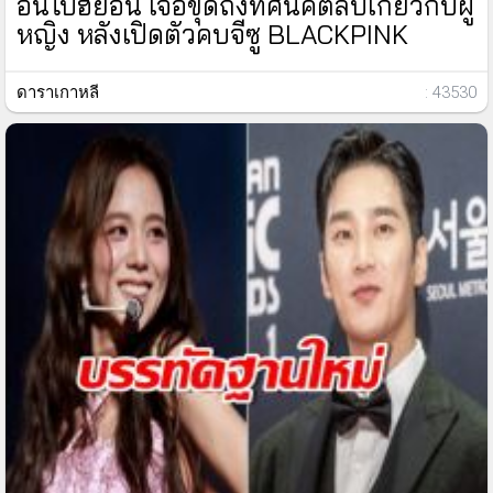
อันโบฮยอน เจอขุดถึงทัศนคติลบเกี่ยวกับผู้
หญิง หลังเปิดตัวคบจีซู BLACKPINK
ดาราเกาหลี
: 43530