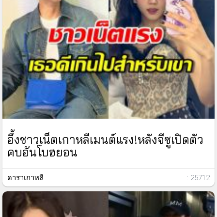
อึ้งชาวเน็ตเกาหลีเมนต์แรง!หลังจีซูเปิดตัว
คบอันโบฮยอน
ดาราเกาหลี
: 25712