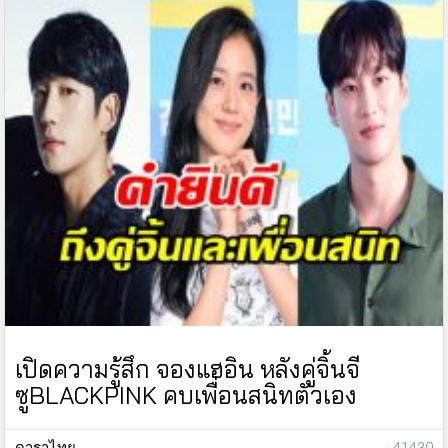
เปิดความรู้สึก จองแฮอิน หลังคู่จิ้นจี
ซูBLACKPINK คบเพื่อนสนิทตัวเอง