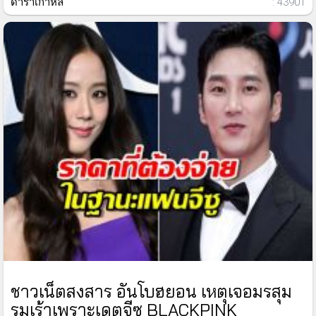
ดาราเกาหลี
: 43901
ชาวเน็ตสงสาร อันโบฮยอน เหตุเจอมรสุม
รุมเร้าเพราะเดตจีซู BLACKPINK