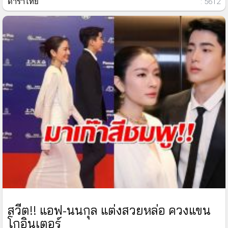
ดาราไทย
: 5612
สวีต!! แอฟ-นนกุล แต่งสวยหล่อ ควงแขน
โกอินเตอร์