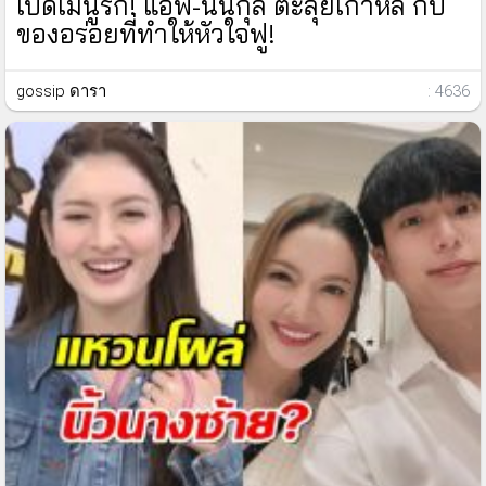
เปิดเมนูรัก! แอฟ-นนกุล ตะลุยเกาหลี กับ
ของอร่อยที่ทำให้หัวใจฟู!
gossip ดารา
: 4636