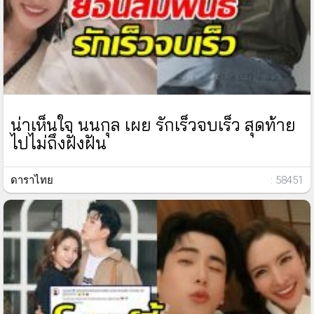
น่าเห็นใจ นนกุล เผย รักเร็วจบเร็ว สุดท้าย
ไปไม่ถึงฝั่งฝัน
ดาราไทย
: 58451