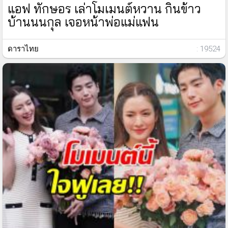
แอฟ ทักษอร เล่าโมเมนต์หวาน กินข้าว
บ้านนนกุล เจอหน้าพ่อแม่แฟน
ดาราไทย
: 19524