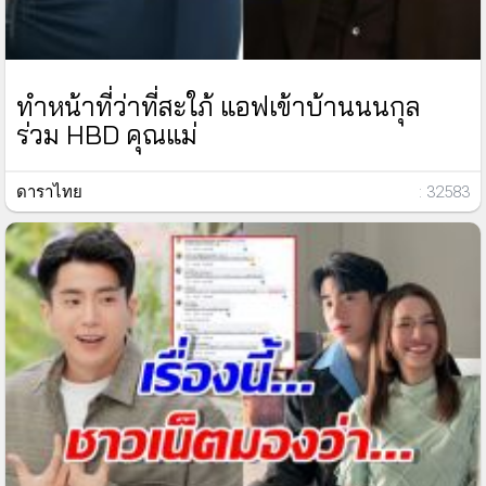
ทำหน้าที่ว่าที่สะใภ้ แอฟเข้าบ้านนนกุล
ร่วม HBD คุณแม่
ดาราไทย
: 32583