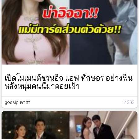
เปิดโมเมนต์ชวนอิจ แอฟ ทักษอร อย่างฟิน
หลังหนุ่มคนนี้มาคอยเฝ้า
gossip ดารา
: 4393