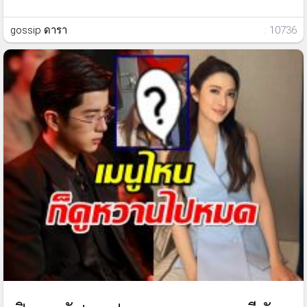
gossip ดารา
: 10736