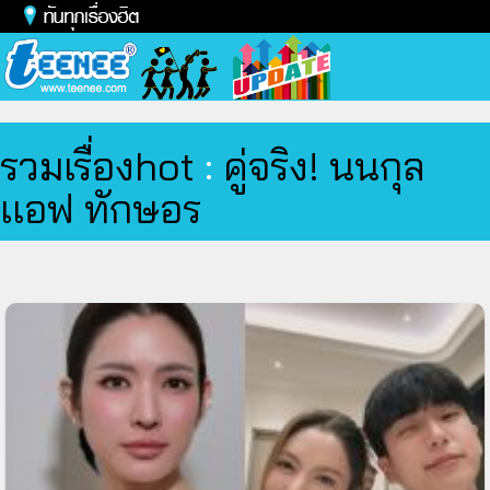
Toggl
naviga
รวมเรื่องhot
:
คู่จริง! นนกุล
เเอฟ ทักษอร