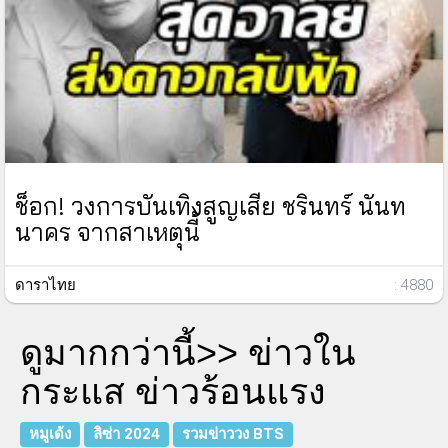
ช็อก! วงการบันเทิงสูญเสีย ชรินทร์ นันท
นาคร จากสาเหตุนี้
ดาราไทย
: 4880
ดูมากกว่านี้>>
ข่าวใน
กระแส ข่าวร้อนแรง
หมูเด้ง
ลิซ่า 2024
รวมข่าววง BTS