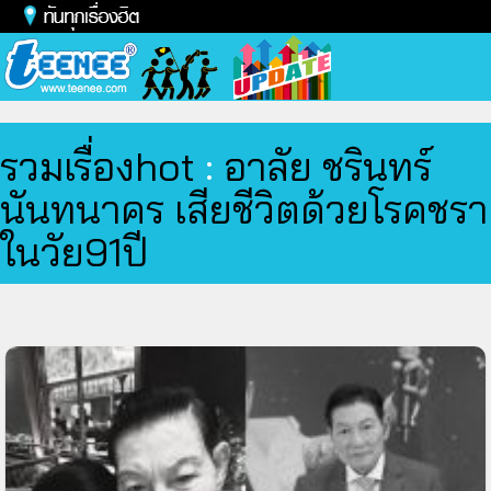
Toggl
naviga
รวมเรื่องhot
:
อาลัย ชรินทร์
นันทนาคร เสียชีวิตด้วยโรคชรา
ในวัย91ปี