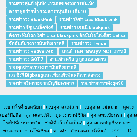
รวมสาวหุ่นดี หุ่นปัง เอวเอสของวงการบันเทิง
ดาราชุดว่ายน้ำ รวมดาราหุ่นดี10เต็ม10
รวมข่าววง BlackPink
รวมข่าวลิซ่า Lisa Black pink
รวมข่าว จีซู แบล็คพิงค์
รวมข่าว เจนนี่ blackpink
ดังกระหึ่มโลก ลิซ่า Lisa blackpink อัลบัมโซโล่เดี่ยว Lalisa
จัดอันดับวงการบันเทิงเกาหลี
รวมข่าววง Twice
รวมข่าววง Redvelvet
เตนล์ TEN วงWayV NCT เกาหลี
รวมข่าววง GOT7
งานเข้า คริส วู ถูกแฉลวงสาว
รวมทุกข่าวฉาววงการบันเทิงเกาหลี
แฉ ซึงรี Bigbangและเพื่อนพัวพันคดีฉาวล่อลวง
รวมข่าวเงินหายจากบัญชีธนาคาร
รวมข่าวดาราดังยุค90
เวบวาไรตี้ ยอดนิยม
||
เวบดูดวง แม่น ๆ
||
เวบดูดวง แม่นมาก
||
ดูดวง
เบอร์มือถือ
||
ดูดวงเลข7ตัว
||
ดูดวงกราฟชีวิต
||
ดูดวงทะเบียนรถ
||
ดูดวง
ไพ่ยิปซีแบบรายวัน
||
ชาติที่แล้วเกิดเป็น?
||
ดูดวงเลขบัญชีธนาคาร
||
ข่าวดารา
||
ข่าวโซเชียล
||
ข่าวดัง
||
คำนวณเปอร์เซ็นต์
||
RSS FEED
||