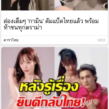
ส่องเต็มๆ 'กามิน' คัมแบ็คไทยแล้ว พร้อม
ท้าชนทุกดราม่า
ดาราไทย
: 6833