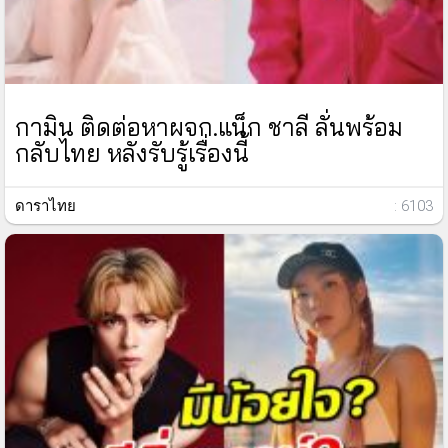
กามิน ติดต่อหาผจก.แน็ก ชาลี ลั่นพร้อม
กลับไทย หลังรับรู้เรื่องนี้
ดาราไทย
: 6103