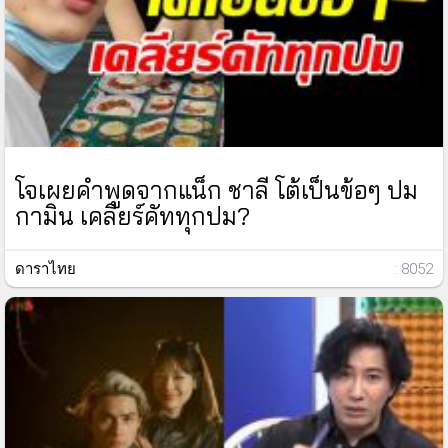
โจเผยคำพูดจากแน็ก ชาลี โต้เป็นข้อๆ ปม
กามิน เคลียร์คัททุกปม?
ดาราไทย
: 8052