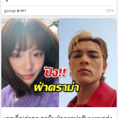
gossip ดารา
: 7076