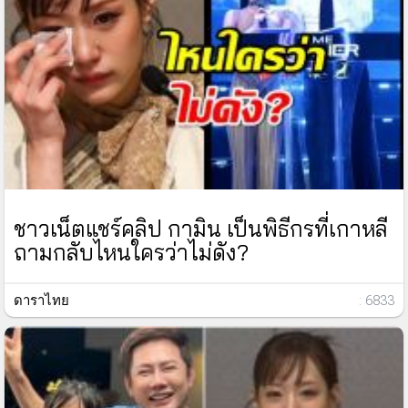
ชาวเน็ตแชร์คลิป กามิน เป็นพิธีกรที่เกาหลี
ถามกลับไหนใครว่าไม่ดัง?
ดาราไทย
: 6833