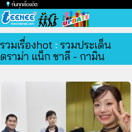
Toggl
naviga
รวมเรื่องhot
:
รวมประเด็น
ดราม่า แน็ก ชาลี - กามิน