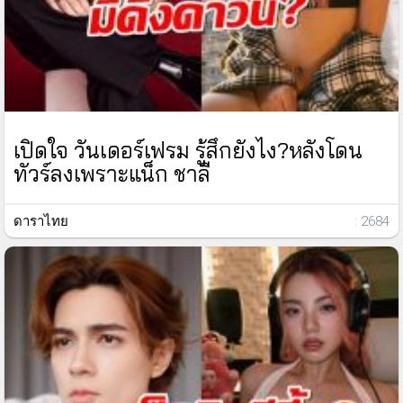
เปิดใจ วันเดอร์เฟรม รู้สึกยังไง?หลังโดน
ทัวร์ลงเพราะแน็ก ชาลี
ดาราไทย
: 2684