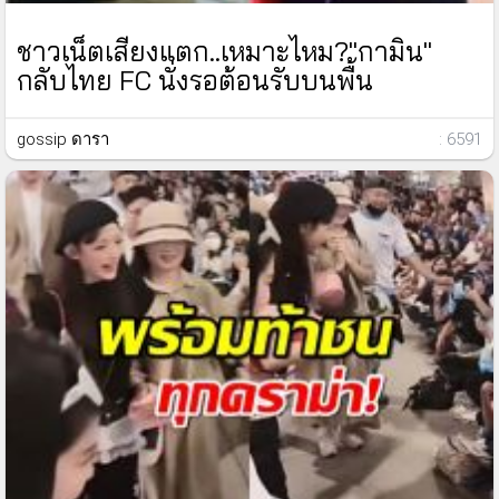
ชาวเน็ตเสียงแตก..เหมาะไหม?"กามิน"
กลับไทย FC นั่งรอต้อนรับบนพื้น
gossip ดารา
: 6591