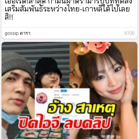
เออเริ่ด!ล่าสุด กามินฝ่าดราม่ารับบททูตส่ง
เสริมสัมพันธ์ระหว่างไทย-เกาหลีใต้ไปเลย
สิ!!
gossip ดารา
: 6100