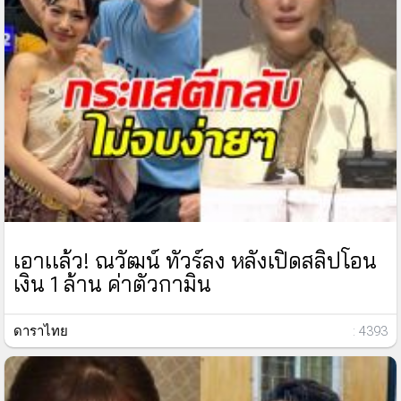
เอาเเล้ว! ณวัฒน์ ทัวร์ลง หลังเปิดสลิปโอน
เงิน 1 ล้าน ค่าตัวกามิน
ดาราไทย
: 4393