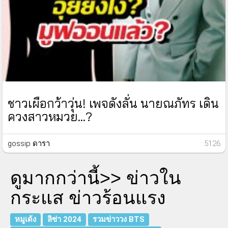
ชาวเผือกว้าวุ่น! เพจดังลั่น นายณภัทร เดิน
ควงสาวหมวย...?
gossip ดารา
: 5126
ดูมากกว่านี้>>
ข่าวใน
กระแส ข่าวร้อนแรง
หมูเด้ง
ลิซ่า 2024
รวมข่าววง BTS