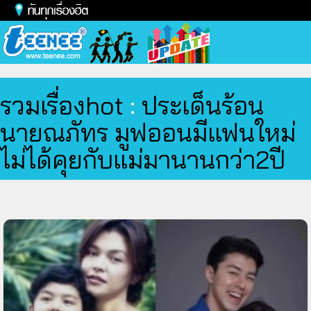
Toggl
naviga
รวมเรื่องhot
:
ประเด็นร้อน
นายณภัทร มูฟออนมีแฟนใหม่
ไม่ได้คุยกับแม่มานานกว่า2ปี