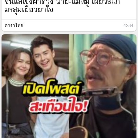
ซินแสเข่งผ่าดวง นาย-แม่หมู เผยวิธีแก้
มรสุมเยียวยาใจ
ดาราไทย
: 4394