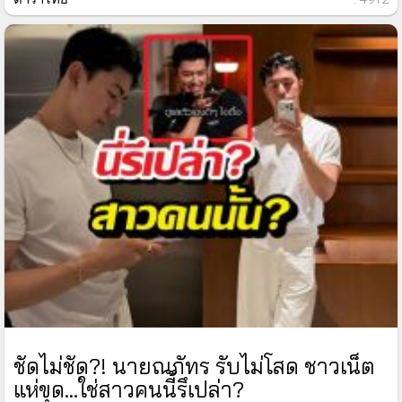
ชัดไม่ชัด?! นายณภัทร รับไม่โสด ชาวเน็ต
แห่ขุด...ใช่สาวคนนี้รึเปล่า?