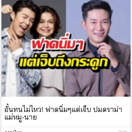
อั๋นทนไม่ไหว! ฟาดนิ่มๆแต่เจ็บ ปมดราม่า
แม่หมู-นาย