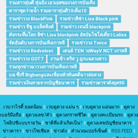
รวมสาวหุ่นดี หุ่นปัง เอวเอสของวงการบันเทิง
ดาราชุดว่ายน้ำ รวมดาราหุ่นดี10เต็ม10
รวมข่าววง BlackPink
รวมข่าวลิซ่า Lisa Black pink
รวมข่าว จีซู แบล็คพิงค์
รวมข่าว เจนนี่ blackpink
ดังกระหึ่มโลก ลิซ่า Lisa blackpink อัลบัมโซโล่เดี่ยว Lalisa
จัดอันดับวงการบันเทิงเกาหลี
รวมข่าววง Twice
รวมข่าววง Redvelvet
เตนล์ TEN วงWayV NCT เกาหลี
รวมข่าววง GOT7
งานเข้า คริส วู ถูกแฉลวงสาว
รวมทุกข่าวฉาววงการบันเทิงเกาหลี
แฉ ซึงรี Bigbangและเพื่อนพัวพันคดีฉาวล่อลวง
รวมข่าวเงินหายจากบัญชีธนาคาร
รวมข่าวดาราดังยุค90
เวบวาไรตี้ ยอดนิยม
||
เวบดูดวง แม่น ๆ
||
เวบดูดวง แม่นมาก
||
ดูดวง
เบอร์มือถือ
||
ดูดวงเลข7ตัว
||
ดูดวงกราฟชีวิต
||
ดูดวงทะเบียนรถ
||
ดูดวง
ไพ่ยิปซีแบบรายวัน
||
ชาติที่แล้วเกิดเป็น?
||
ดูดวงเลขบัญชีธนาคาร
||
ข่าวดารา
||
ข่าวโซเชียล
||
ข่าวดัง
||
คำนวณเปอร์เซ็นต์
||
RSS FEED
||