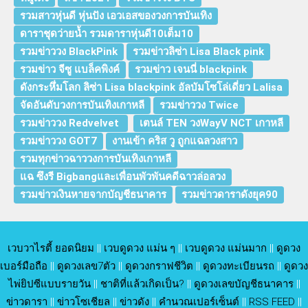
รวมสาวหุ่นดี หุ่นปัง เอวเอสของวงการบันเทิง
ดาราชุดว่ายน้ำ รวมดาราหุ่นดี10เต็ม10
รวมข่าววง BlackPink
รวมข่าวลิซ่า Lisa Black pink
รวมข่าว จีซู แบล็คพิงค์
รวมข่าว เจนนี่ blackpink
ดังกระหึ่มโลก ลิซ่า Lisa blackpink อัลบัมโซโล่เดี่ยว Lalisa
จัดอันดับวงการบันเทิงเกาหลี
รวมข่าววง Twice
รวมข่าววง Redvelvet
เตนล์ TEN วงWayV NCT เกาหลี
รวมข่าววง GOT7
งานเข้า คริส วู ถูกแฉลวงสาว
รวมทุกข่าวฉาววงการบันเทิงเกาหลี
แฉ ซึงรี Bigbangและเพื่อนพัวพันคดีฉาวล่อลวง
รวมข่าวเงินหายจากบัญชีธนาคาร
รวมข่าวดาราดังยุค90
เวบวาไรตี้ ยอดนิยม
||
เวบดูดวง แม่น ๆ
||
เวบดูดวง แม่นมาก
||
ดูดวง
เบอร์มือถือ
||
ดูดวงเลข7ตัว
||
ดูดวงกราฟชีวิต
||
ดูดวงทะเบียนรถ
||
ดูดวง
ไพ่ยิปซีแบบรายวัน
||
ชาติที่แล้วเกิดเป็น?
||
ดูดวงเลขบัญชีธนาคาร
||
ข่าวดารา
||
ข่าวโซเชียล
||
ข่าวดัง
||
คำนวณเปอร์เซ็นต์
||
RSS FEED
||