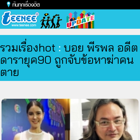
Toggl
naviga
รวมเรื่องhot
:
บอย พีรพล อดีต
ดารายุค90 ถูกจับข้อหาฆ่าคน
ตาย