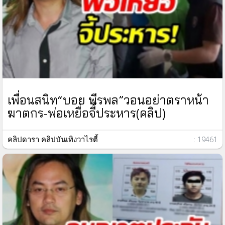
เพื่อนสนิท“บอย พีรพล”วอนอย่าตราหน้า
ฆาตกร-พ่อเหยื่อจี้ประหาร(คลิป)
คลิปดารา คลิปบันเทิงวาไรตี้
: 19461