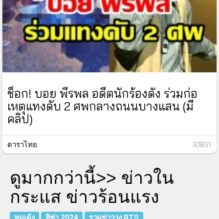
ช็อก! บอย พีรพล อดีตนักร้องดัง ร่วมก่อ
เหตุแทงดับ 2 ศพกลางถนนบางแสน (มี
คลิป)
ดาราไทย
: 30831
ดูมากกว่านี้>>
ข่าวใน
กระแส ข่าวร้อนแรง
หมูเด้ง
ลิซ่า 2024
รวมข่าววง BTS