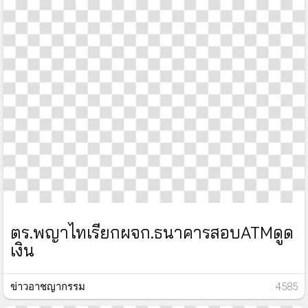
ตร.พญาไทเรียกผจก.ธนาคารสอบATMดูด
เงิน
ข่าวอาชญากรรม
: 4585