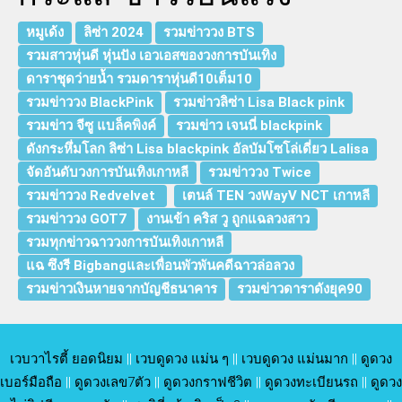
หมูเด้ง
ลิซ่า 2024
รวมข่าววง BTS
รวมสาวหุ่นดี หุ่นปัง เอวเอสของวงการบันเทิง
ดาราชุดว่ายน้ำ รวมดาราหุ่นดี10เต็ม10
รวมข่าววง BlackPink
รวมข่าวลิซ่า Lisa Black pink
รวมข่าว จีซู แบล็คพิงค์
รวมข่าว เจนนี่ blackpink
ดังกระหึ่มโลก ลิซ่า Lisa blackpink อัลบัมโซโล่เดี่ยว Lalisa
จัดอันดับวงการบันเทิงเกาหลี
รวมข่าววง Twice
รวมข่าววง Redvelvet
เตนล์ TEN วงWayV NCT เกาหลี
รวมข่าววง GOT7
งานเข้า คริส วู ถูกแฉลวงสาว
รวมทุกข่าวฉาววงการบันเทิงเกาหลี
แฉ ซึงรี Bigbangและเพื่อนพัวพันคดีฉาวล่อลวง
รวมข่าวเงินหายจากบัญชีธนาคาร
รวมข่าวดาราดังยุค90
เวบวาไรตี้ ยอดนิยม
||
เวบดูดวง แม่น ๆ
||
เวบดูดวง แม่นมาก
||
ดูดวง
เบอร์มือถือ
||
ดูดวงเลข7ตัว
||
ดูดวงกราฟชีวิต
||
ดูดวงทะเบียนรถ
||
ดูดวง