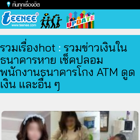
Toggl
naviga
รวมเรื่องhot
:
รวมข่าวเงินใน
ธนาคารหาย เช็คปลอม
พนักงานธนาคารโกง ATM ดูด
เงิน และอื่น ๆ