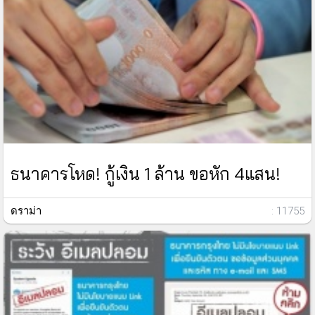
ธนาคารโหด! กู้เงิน 1 ล้าน ขอหัก 4แสน!
ดราม่า
: 11755