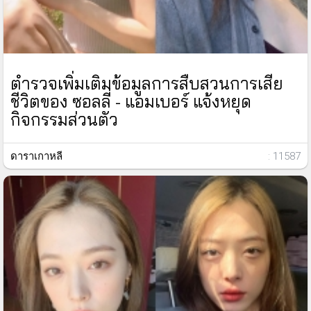
ตำรวจเพิ่มเติมข้อมูลการสืบสวนการเสีย
ชีวิตของ ซอลลี่ - แอมเบอร์ แจ้งหยุด
กิจกรรมส่วนตัว
ดาราเกาหลี
: 11587