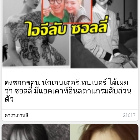
ฮงซอกชอน นักเอนเตอร์เทนเนอร์ ได้เผย
ว่า ซอลลี่ มีแอคเคาท์อินสตาแกรมลับส่วน
ตัว
ดาราเกาหลี
: 21617