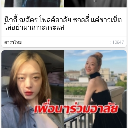
นิกกี้ ณฉัตร โพสต์อาลัย ซอลลี่ แต่ชาวเน็ต
ไล่อย่ามาเกาะกระแส
ดาราไทย
: 10847