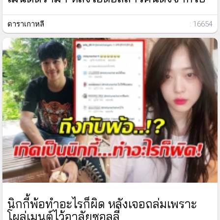
ดาราเกาหลี
: 16654
นิกกี้พ้อทำอะไรก็ผิด หลังเจอถล่มเพราะ
โผล่เมนต์ไว้อาลัยซอลลี่