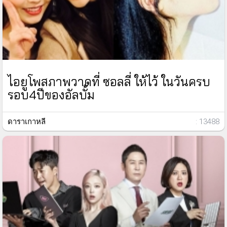
ไอยูโพสภาพวาดที่ ซอลลี่ ให้ไว้ ในวันครบ
รอบ4ปีของอัลบั้ม
ดาราเกาหลี
: 13488