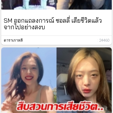
SM ออกแถลงการณ์ ซอลลี่ เสียชีวิตแล้ว
จากไปอย่างสงบ
ดาราเกาหลี
: 24460