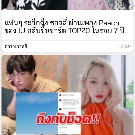
แฟนๆ ระลึกถึง ซอลลี่ ผ่านเพลง Peach
ของ IU กลับขึ้นชาร์ต TOP20 ในรอบ 7 ปี
ดาราเกาหลี
: 13650