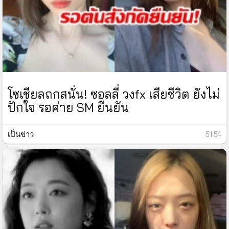
โซเชียลถกสนั่น! ซอลลี่ วงfx เสียชีวิต ยังไม่
ปักใจ รอค่าย SM ยืนยัน
เป็นข่าว
: 5154