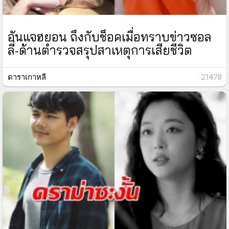
อันแจฮยอน ถึงกับช็อคเมื่อทราบข่าวซอล
ลี่-ด้านตำรวจสรุปสาเหตุการเสียชีวิต
ดาราเกาหลี
: 21478