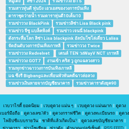
หมูเด้ง
ลิซ่า 2024
รวมข่าววง BTS
รวมสาวหุ่นดี หุ่นปัง เอวเอสของวงการบันเทิง
ดาราชุดว่ายน้ำ รวมดาราหุ่นดี10เต็ม10
รวมข่าววง BlackPink
รวมข่าวลิซ่า Lisa Black pink
รวมข่าว จีซู แบล็คพิงค์
รวมข่าว เจนนี่ blackpink
ดังกระหึ่มโลก ลิซ่า Lisa blackpink อัลบัมโซโล่เดี่ยว Lalisa
จัดอันดับวงการบันเทิงเกาหลี
รวมข่าววง Twice
รวมข่าววง Redvelvet
เตนล์ TEN วงWayV NCT เกาหลี
รวมข่าววง GOT7
งานเข้า คริส วู ถูกแฉลวงสาว
รวมทุกข่าวฉาววงการบันเทิงเกาหลี
แฉ ซึงรี Bigbangและเพื่อนพัวพันคดีฉาวล่อลวง
รวมข่าวเงินหายจากบัญชีธนาคาร
รวมข่าวดาราดังยุค90
เวบวาไรตี้ ยอดนิยม
||
เวบดูดวง แม่น ๆ
||
เวบดูดวง แม่นมาก
||
ดูดวง
เบอร์มือถือ
||
ดูดวงเลข7ตัว
||
ดูดวงกราฟชีวิต
||
ดูดวงทะเบียนรถ
||
ดูดวง
ไพ่ยิปซีแบบรายวัน
||
ชาติที่แล้วเกิดเป็น?
||
ดูดวงเลขบัญชีธนาคาร
||
ข่าวดารา
||
ข่าวโซเชียล
||
ข่าวดัง
||
คำนวณเปอร์เซ็นต์
||
RSS FEED
||