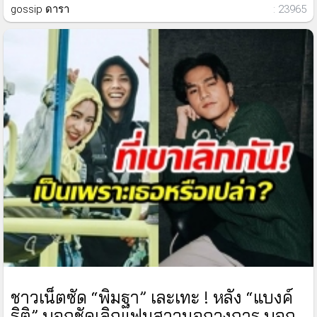
gossip ดารา
: 23965
ชาวเน็ตซัด “พิมฐา” เละเทะ ! หลัง “แบงค์
ธิติ” บอกชัดเลิกแฟนสาวนอกวงการ บอก