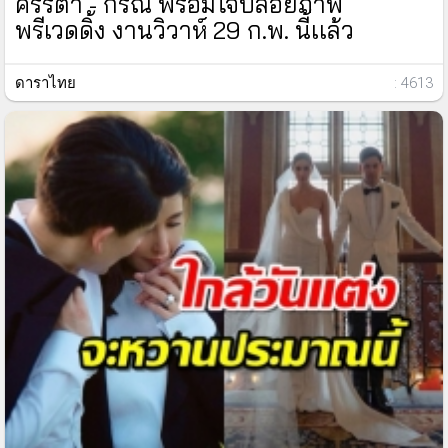
ศรีริต้า - กรณ์ พร้อมใจปล่อยภาพ
พรีเวดดิ้ง งานวิวาห์ 29 ก.พ. นี้เเล้ว
ดาราไทย
: 4613