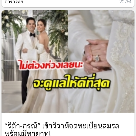
ดาราไทย
: 20754
“ริต้า-กรณ์” เข้าวิวาห์จดทะเบียนสมรส
พร้อมมีทายาท!