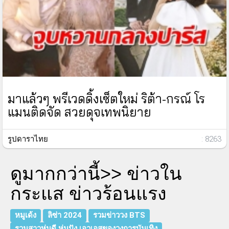
มาแล้วๆ พรีเวดดิ้งเซ็ตใหม่ ริต้า-กรณ์ โร
แมนติดจัด สวยดุจเทพนิยาย
รูปดาราไทย
: 8263
ดูมากกว่านี้>>
ข่าวใน
กระแส ข่าวร้อนแรง
หมูเด้ง
ลิซ่า 2024
รวมข่าววง BTS
รวมสาวหุ่นดี หุ่นปัง เอวเอสของวงการบันเทิง