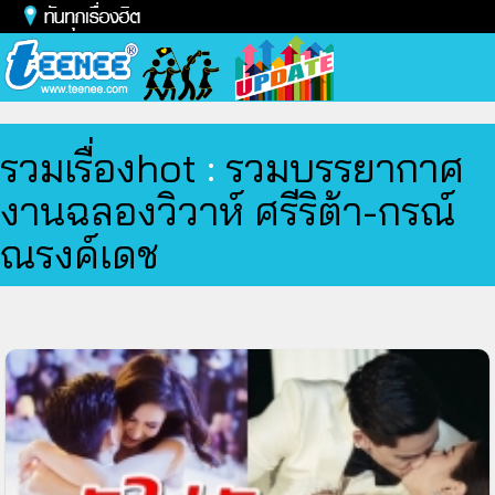
Toggl
naviga
รวมเรื่องhot
:
รวมบรรยากาศ
งานฉลองวิวาห์ ศรีริต้า-กรณ์
ณรงค์เดช