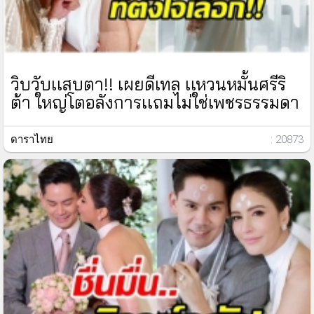
วิบวับเเสบตา!! เผยดีเทล เเหวนหมั้นศรีริ
ต้า ใหญ่โตอลังการเเถมไม่ใช่เพชรธรรมดา
ดาราไทย
: 20873