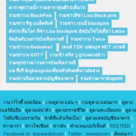
ดาราชุดว่ายน้ำ รวมดาราหุ่นดี10เต็ม10
รวมข่าววง BlackPink
รวมข่าวลิซ่า Lisa Black pink
รวมข่าว จีซู แบล็คพิงค์
รวมข่าว เจนนี่ blackpink
ดังกระหึ่มโลก ลิซ่า Lisa blackpink อัลบัมโซโล่เดี่ยว Lalisa
จัดอันดับวงการบันเทิงเกาหลี
รวมข่าววง Twice
รวมข่าววง Redvelvet
เตนล์ TEN วงWayV NCT เกาหลี
รวมข่าววง GOT7
งานเข้า คริส วู ถูกแฉลวงสาว
รวมทุกข่าวฉาววงการบันเทิงเกาหลี
แฉ ซึงรี Bigbangและเพื่อนพัวพันคดีฉาวล่อลวง
รวมข่าวเงินหายจากบัญชีธนาคาร
รวมข่าวดาราดังยุค90
เวบวาไรตี้ ยอดนิยม
||
เวบดูดวง แม่น ๆ
||
เวบดูดวง แม่นมาก
||
ดูดวง
เบอร์มือถือ
||
ดูดวงเลข7ตัว
||
ดูดวงกราฟชีวิต
||
ดูดวงทะเบียนรถ
||
ดูดวง
ไพ่ยิปซีแบบรายวัน
||
ชาติที่แล้วเกิดเป็น?
||
ดูดวงเลขบัญชีธนาคาร
||
ข่าวดารา
||
ข่าวโซเชียล
||
ข่าวดัง
||
คำนวณเปอร์เซ็นต์
||
RSS FEED
||
Facebook id : teeneedotcom
||
Twitter : teeneecom
||
ติดต่อเรา