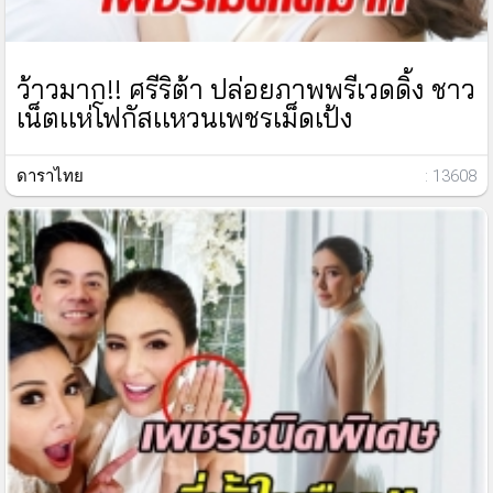
ว้าวมาก!! ศรีริต้า ปล่อยภาพพรีเวดดิ้ง ชาว
เน็ตเเห่โฟกัสเเหวนเพชรเม็ดเป้ง
ดาราไทย
: 13608