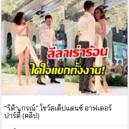
“ริต้า-กรณ์” โชว์สเต็ปแดนซ์ อาฟเตอร์
ปาร์ตี้ (คลิป)