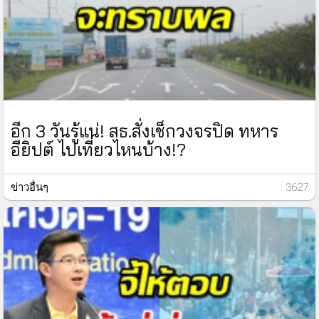
อีก 3 วันรู้แน่! สธ.สั่งเช็กวงจรปิด ทหาร
อียิปต์ ไปเที่ยวไหนบ้าง!?
ข่าวอื่นๆ
: 3627