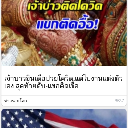
เจ้าบ่าวอินเดียป่วยโควิด แต่ไปงานแต่งตัว
เอง สุดท้ายดับ-แขกติดเชื้อ
ข่าวรอบโลก
: 8637