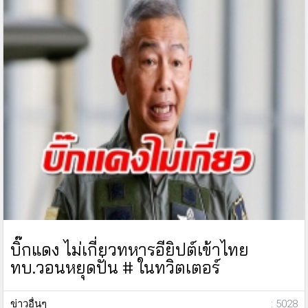
บิ๊กแดง ไม่เกี่ยวทหารอียิปต์เข้าไทย
ทบ.วอนหยุดปั่น # ในทวิตเตอร์
ข่าวอื่นๆ
: 5028