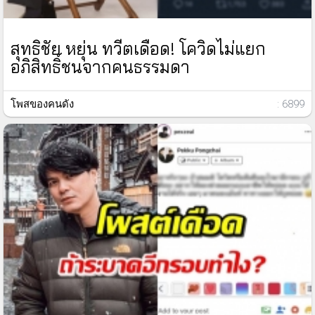
สุทธิชัย หยุ่น ทวีตเดือด! โควิดไม่แยก
อภิสิทธิ์ชนจากคนธรรมดา
โพสของคนดัง
: 6899