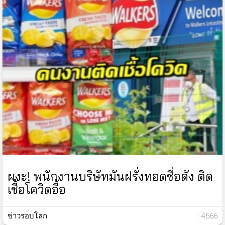
ผงะ! พนักงานบริษัทมันฝรั่งทอดชื่อดัง ติด
เชื้อโควิดอื้อ
ข่าวรอบโลก
: 4566