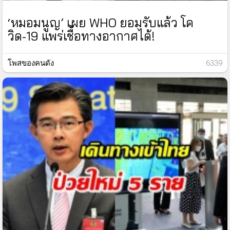
‘หมอมนูญ’ เผย WHO ยอมรับแล้ว โค
วิด-19 แพร่เชื้อทางอากาศได้!
โพสของคนดัง
: 6339