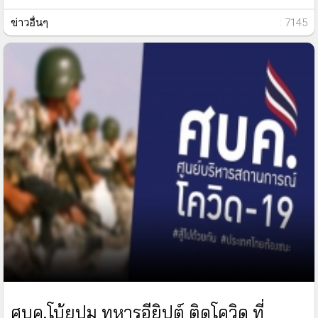
ข่าวอื่นๆ
: 7145
ศบค.โบ้ยปม ทหารอียิปต์ ติดโควิด ที่