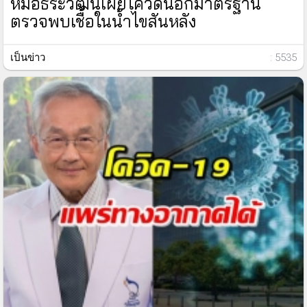
หมอธีระวัฒน์เผยโควิดนอกมาตรฐาน
ตรวจพบเชื้อในน้ำไขสันหลัง
เป็นข่าว
: 5535