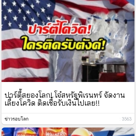
ปาร์ตี้สยองโลก! โจ๋สหรัฐพิเรนทร์ จัดงาน
เลี้ยงโควิด ติดเชื้อรับเงินไปเลย!!
ข่าวรอบโลก
: 3563