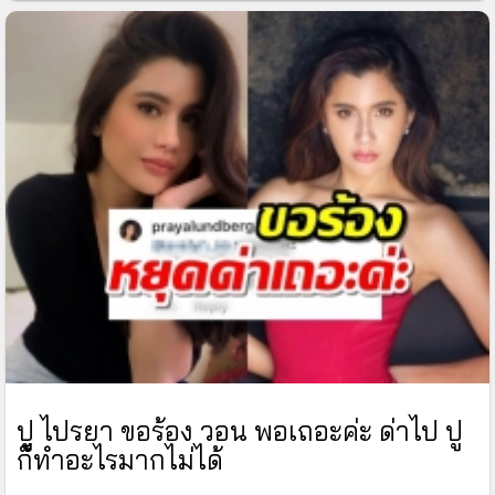
ปู ไปรยา ขอร้อง วอน พอเถอะค่ะ ด่าไป ปู
ก็ทำอะไรมากไม่ได้