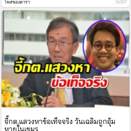
โพสของดารา
: 16397
จี้กต.แสวงหาข้อเท็จจริง วันเฉลิมถูกอุ้ม
หายในเขมร