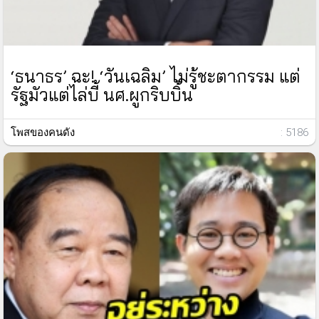
‘ธนาธร’ ฉะ! ‘วันเฉลิม’ ไม่รู้ชะตากรรม แต่
รัฐมัวแต่ไล่บี้ นศ.ผูกริบบิ้น
โพสของคนดัง
: 5186