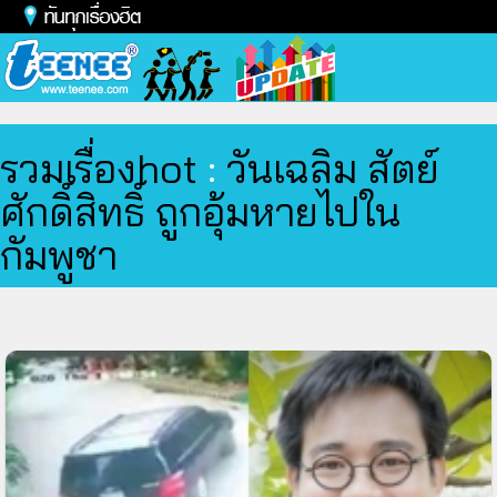
Toggl
naviga
รวมเรื่องhot
:
วันเฉลิม สัตย์
ศักดิ์สิทธิ์ ถูกอุ้มหายไปใน
กัมพูชา