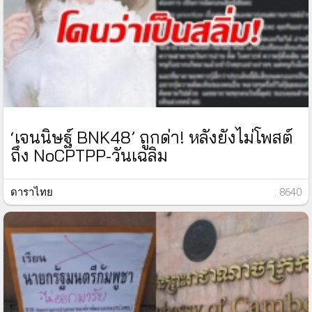
‘เจนนิษฐ์ BNK48’ ถูกด่า! หลังยังไม่โพสต์
ถึง NoCPTPP-วันเฉลิม
ดาราไทย
: 8640