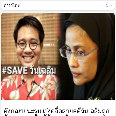
ดาราไทย
: 14517
อังคณาแนะรบ.เร่งคลี่คลายคดีวันเฉลิมถูก