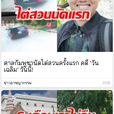
ศาลกัมพูชานัดไต่สวนครั้งแรก คดี ‘วัน
เฉลิม’ วันนี้!
ข่าวอาชญากรรม
: 3596