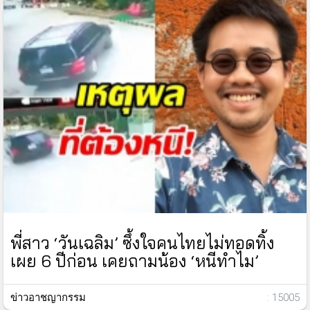
พี่สาว ‘วันเฉลิม’ ซึ้งใจคนไทยไม่ทอดทิ้ง
เผย 6 ปีก่อน เคยถามน้อง ‘หนีทำไม’
ข่าวอาชญากรรม
: 15005