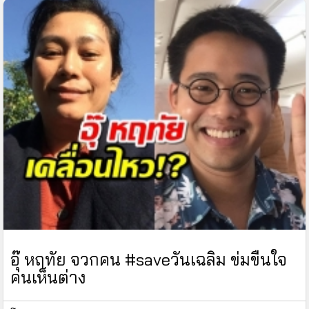
อุ๊ หฤทัย จวกคน #saveวันเฉลิม ข่มขืนใจ
คนเห็นต่าง