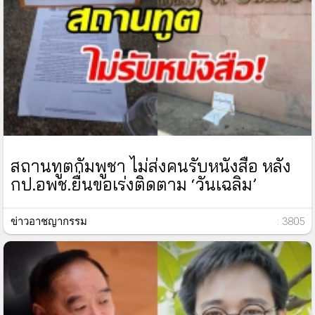
สถานทูตกัมพูชา ไม่ส่งคนรับหนังสือ หลัง
กป.อพช.ยื่นขอเร่งติดตาม ‘วันเฉลิม’
ข่าวอาชญากรรม
: 3805