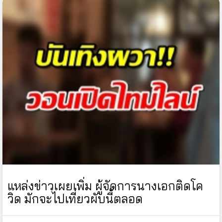
แหล่งข่าวเผยเพิ่ม ผู้จัดการนางเอกติดโค
วิด มักจะไปเที่ยวผับนี้ตลอด