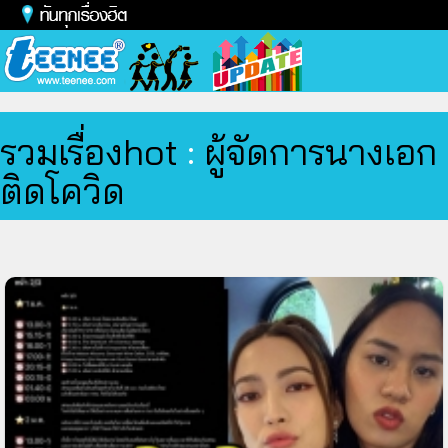
Toggl
naviga
รวมเรื่องhot
:
ผู้จัดการนางเอก
ติดโควิด