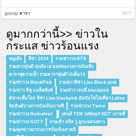
gossip ดารา
: 5977
ดูมากกว่านี้>>
ข่าวใน
กระแส ข่าวร้อนแรง
หมูเด้ง
ลิซ่า 2024
รวมข่าววง BTS
รวมสาวหุ่นดี หุ่นปัง เอวเอสของวงการบันเทิง
ดาราชุดว่ายน้ำ รวมดาราหุ่นดี10เต็ม10
รวมข่าววง BlackPink
รวมข่าวลิซ่า Lisa Black pink
รวมข่าว จีซู แบล็คพิงค์
รวมข่าว เจนนี่ blackpink
ดังกระหึ่มโลก ลิซ่า Lisa blackpink อัลบัมโซโล่เดี่ยว Lalisa
จัดอันดับวงการบันเทิงเกาหลี
รวมข่าววง Twice
รวมข่าววง Redvelvet
เตนล์ TEN วงWayV NCT เกาหลี
รวมข่าววง GOT7
งานเข้า คริส วู ถูกแฉลวงสาว
รวมทุกข่าวฉาววงการบันเทิงเกาหลี