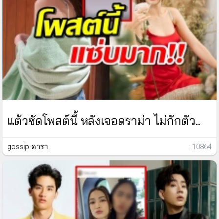
แต้วซัดโพสต์นี้ หลังเจอดราม่า ไม่กักตัว..
gossip ดารา
: 10864