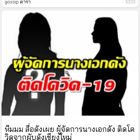
gossip ดารา
: 5333
หืมมม สื่อดังเผย ผู้จัดการนางเอกดัง ติดโค
วิดจากผับดังเชียงใหม่