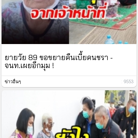
ยายวัย 89 ขอขยายคืนเบี้ยคนชรา -
จนท.เผยอีกมุม !
ข่าวอื่นๆ
: 9553