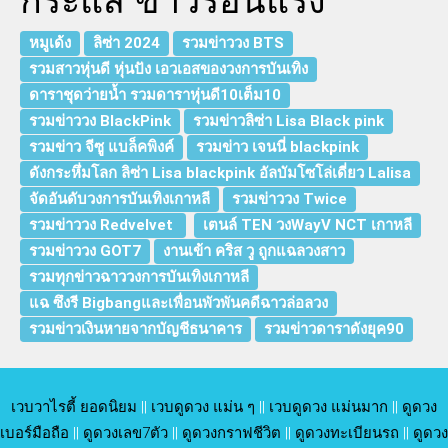
กระแส ข่าวร้อนแรง
หมูเด้ง
ลิซ่า 2024
รวมข่าววง BTS
รวมสาวหุ่นดี หุ่นปัง เอวเอสของวงการบันเทิง
ดาราชุดว่ายน้ำ รวมดาราหุ่นดี10เต็ม10
รวมข่าววง BlackPink
รวมข่าวลิซ่า Lisa Black pink
รวมข่าว จีซู แบล็คพิงค์
รวมข่าว เจนนี่ blackpink
ดังกระหึ่มโลก ลิซ่า Lisa blackpink อัลบัมโซโล่เดี่ยว Lalisa
จัดอันดับวงการบันเทิงเกาหลี
รวมข่าววง Twice
รวมข่าววง Redvelvet
เตนล์ TEN วงWayV NCT เกาหลี
รวมข่าววง GOT7
งานเข้า คริส วู ถูกแฉลวงสาว
รวมทุกข่าวฉาววงการบันเทิงเกาหลี
แฉ ซึงรี Bigbangและเพื่อนพัวพันคดีฉาวล่อลวง
รวมข่าวเงินหายจากบัญชีธนาคาร
รวมข่าวดาราดังยุค90
เวบวาไรตี้ ยอดนิยม
||
เวบดูดวง แม่น ๆ
||
เวบดูดวง แม่นมาก
||
ดูดวง
เบอร์มือถือ
||
ดูดวงเลข7ตัว
||
ดูดวงกราฟชีวิต
||
ดูดวงทะเบียนรถ
||
ดูดวง