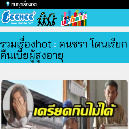
Toggl
naviga
รวมเรื่องhot
:
คนชรา โดนเรียก
คืนเบี้ยผู้สูงอายุ