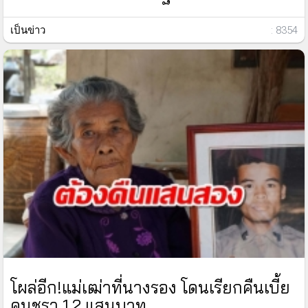
เป็นข่าว
: 8354
โผล่อีก!แม่เฒ่าที่นางรอง โดนเรียกคืนเบี้ย
คนชรา 1.2 แสนบาท