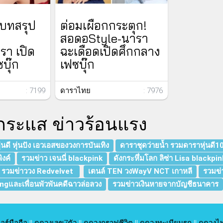
 บทสรุป
ต่อมเผือกกระตุก!
สอดอStyle-นารา
า เปิด
ฉะเดือดเปิดศึกกลาง
บุ๊ก
เฟซบุ๊ก
: 7199
ดาราไทย
: 7976
กระแส ข่าวร้อนแรง
นดี หุ่นปัง เอวเอสของวงการบันเทิง
ดาราชุดว่ายน้ำ รวมดาราหุ่นดี1
ิงค์
รวมข่าว เจนนี่ blackpink
ดังกระหึ่มโลก ลิซ่า Lisa blackpin
รวมข่าววง Redvelvet
เตนล์ TEN วงWayV NCT เกาหลี
รวมข่
angและเพื่อนพัวพันคดีฉาวล่อลวง
รวมข่าวเงินหายจากบัญชีธนาคาร
อร์มือถือ
||
ดูดวงเลข7ตัว
||
ดูดวงกราฟชีวิต
||
ดูดวงทะเบียนรถ
||
ดูดวงไพ