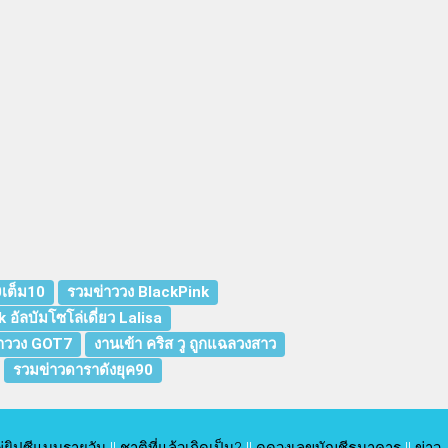
0เต็ม10
รวมข่าววง BlackPink
k อัลบัมโซโล่เดี่ยว Lalisa
าววง GOT7
งานเข้า คริส วู ถูกแฉลวงสาว
รวมข่าวดาราดังยุค90
่ยิปซีแบบรายวัน
||
ชาติที่แล้วเกิดเป็น?
||
ดูดวงเลขบัญชีธนาคาร
||
ข่าว