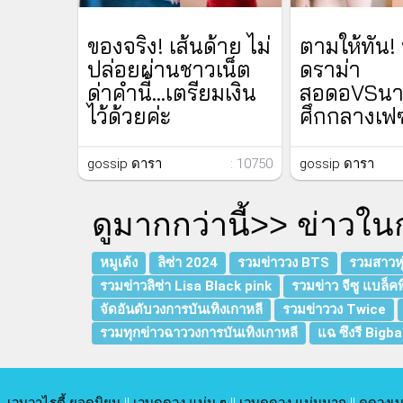
ของจริง! เส้นด้าย ไม่
ตามให้ทัน!
ปล่อยผ่านชาวเน็ต
ดราม่า
ด่าคำนี้...เตรียมเงิน
สอดอVSนาร
ไว้ด้วยค่ะ
ศึกกลางเฟซ
gossip ดารา
: 10750
gossip ดารา
ดูมากกว่านี้>>
ข่าวใน
หมูเด้ง
ลิซ่า 2024
รวมข่าววง BTS
รวมสาวหุ่
รวมข่าวลิซ่า Lisa Black pink
รวมข่าว จีซู แบล็คพ
จัดอันดับวงการบันเทิงเกาหลี
รวมข่าววง Twice
รวมทุกข่าวฉาววงการบันเทิงเกาหลี
แฉ ซึงรี Bigb
เวบวาไรตี้ ยอดนิยม
||
เวบดูดวง แม่น ๆ
||
เวบดูดวง แม่นมาก
||
ดูดวงเบ